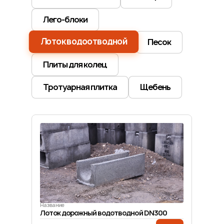
Лего-блоки
Лоток водоотводной
Песок
Плиты для колец
Тротуарная плитка
Щебень
Название
Лоток дорожный водотводной DN300